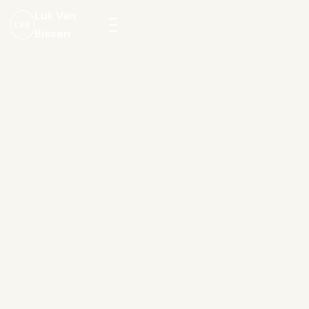
Luk Van
LVB
Biesen
Menu
openen