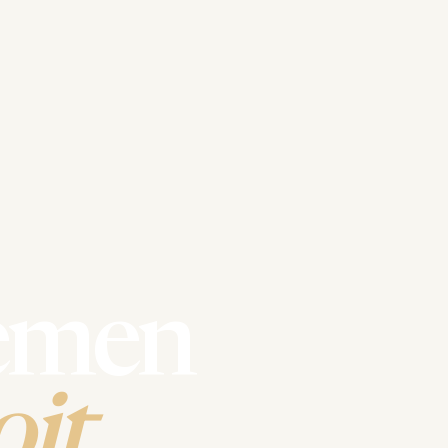
emen
it.