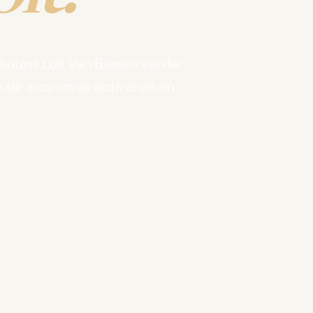
bouwt Luk Van Biesen verder
kale economie activeren en