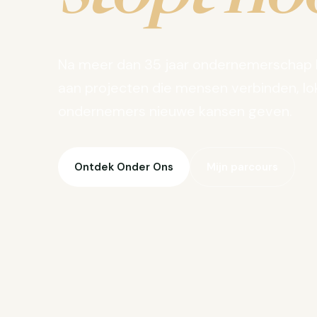
Na meer dan 35 jaar ondernemerschap 
aan projecten die mensen verbinden, lo
ondernemers nieuwe kansen geven.
Ontdek Onder Ons
Mijn parcours