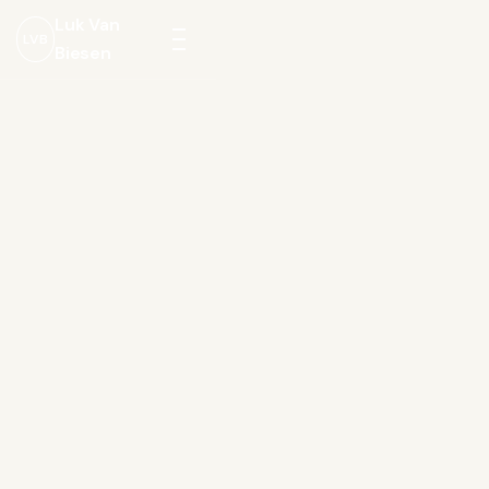
Luk Van
LVB
Biesen
Menu
openen