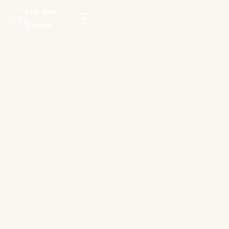
Luk Van
LVB
Biesen
Menu
openen