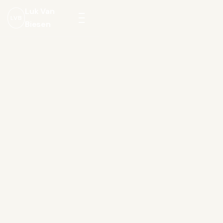
Luk Van
LVB
Biesen
Menu
openen