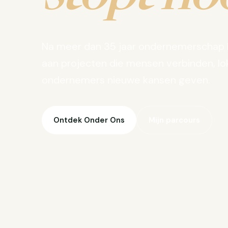
Na meer dan 35 jaar ondernemerschap 
aan projecten die mensen verbinden, lo
ondernemers nieuwe kansen geven.
Ontdek Onder Ons
Mijn parcours