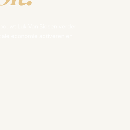
bouwt Luk Van Biesen verder
kale economie activeren en