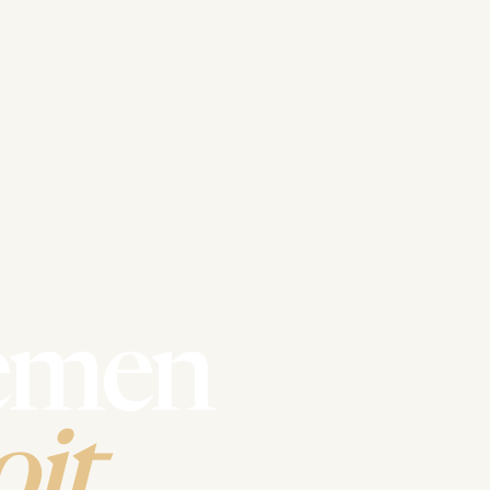
emen
it.