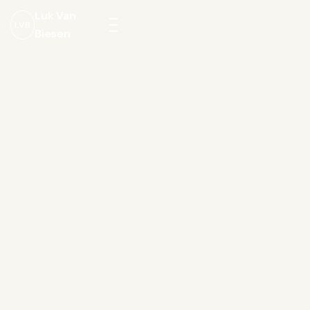
Luk Van
LVB
Biesen
Menu
openen