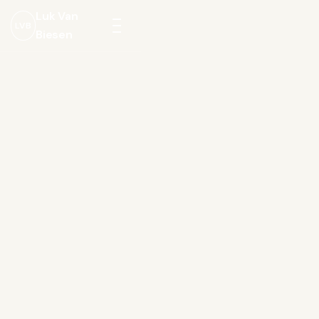
Luk Van
LVB
Biesen
Menu
openen