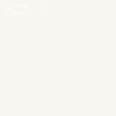
Luk Van
LVB
Biesen
Menu
openen