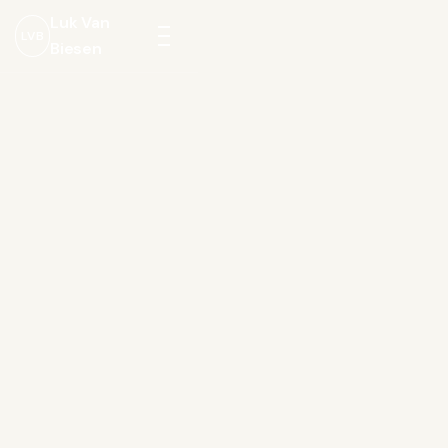
Luk Van
LVB
Biesen
Menu
openen