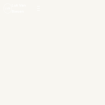
Luk Van
LVB
Biesen
Menu
openen