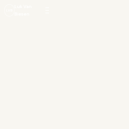
Luk Van
LVB
Biesen
Menu
openen