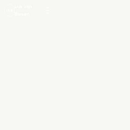
Luk Van
LVB
Biesen
Menu
openen