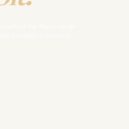
bouwt Luk Van Biesen verder
kale economie activeren en