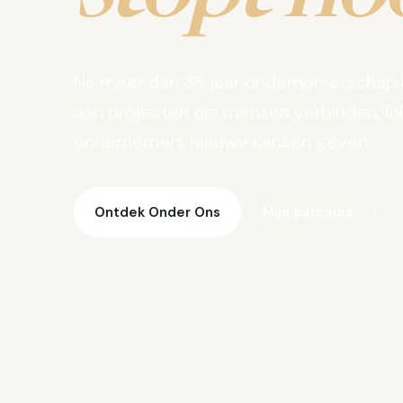
Na meer dan 35 jaar ondernemerschap 
aan projecten die mensen verbinden, lo
ondernemers nieuwe kansen geven.
Ontdek Onder Ons
Mijn parcours