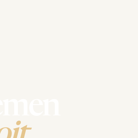
emen
it.