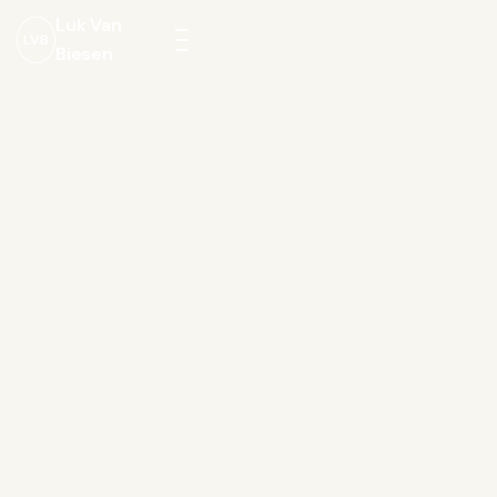
Luk Van
LVB
Biesen
Menu
openen