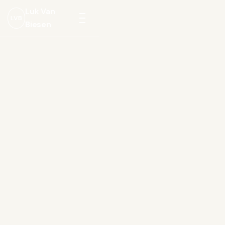
Luk Van
LVB
Biesen
Menu
openen