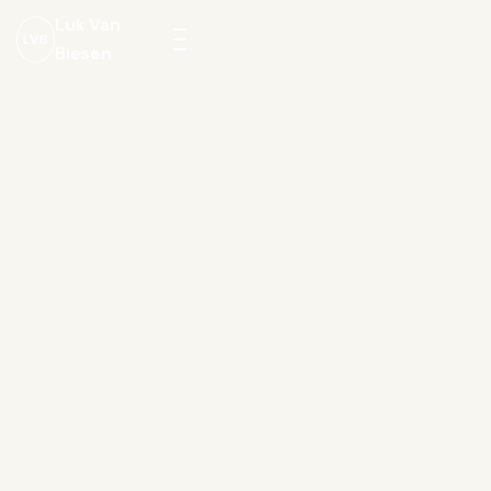
Luk Van
LVB
Biesen
Menu
openen