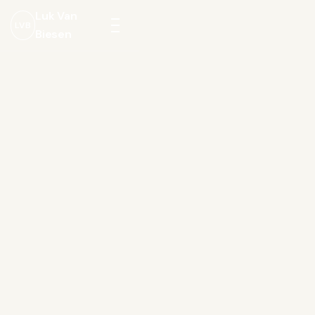
Luk Van
LVB
Biesen
Menu
openen