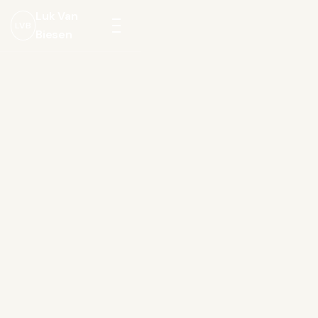
Luk Van
LVB
Biesen
Menu
openen