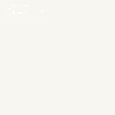
Luk Van
LVB
Biesen
Menu
openen