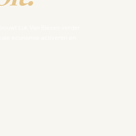
bouwt Luk Van Biesen verder
kale economie activeren en