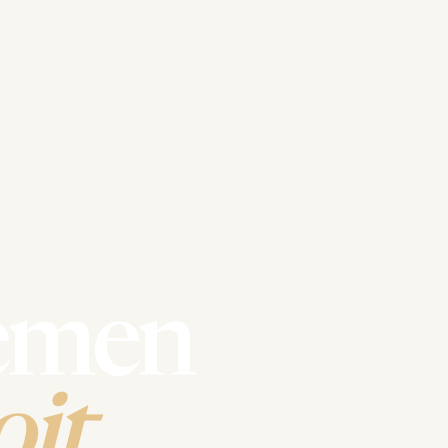
emen
it.