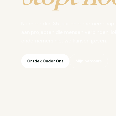
Na meer dan 35 jaar ondernemerschap 
aan projecten die mensen verbinden, lo
ondernemers nieuwe kansen geven.
Ontdek Onder Ons
Mijn parcours