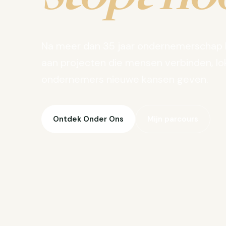
Na meer dan 35 jaar ondernemerschap 
aan projecten die mensen verbinden, lo
ondernemers nieuwe kansen geven.
Ontdek Onder Ons
Mijn parcours