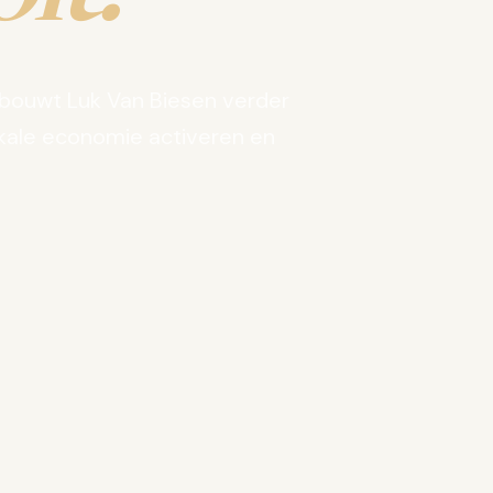
bouwt Luk Van Biesen verder
kale economie activeren en