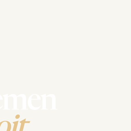
emen
it.