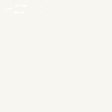
Luk Van
LVB
Biesen
Menu
openen