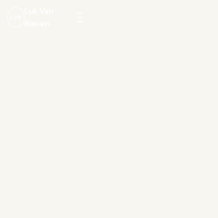
Luk Van
LVB
Biesen
Menu
openen