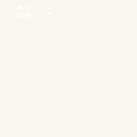
Luk Van
LVB
Biesen
Menu
openen