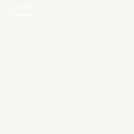
Luk Van
LVB
Biesen
Menu
openen