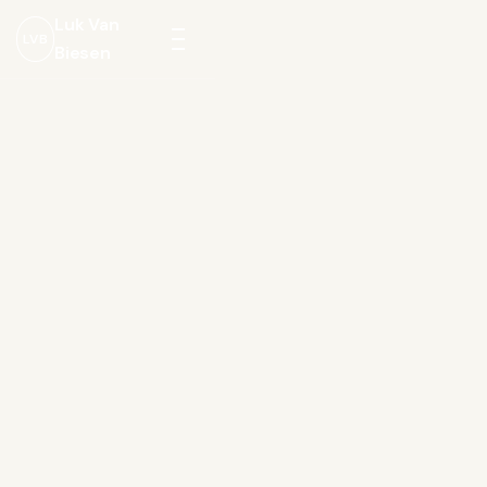
Luk Van
LVB
Biesen
Menu
openen