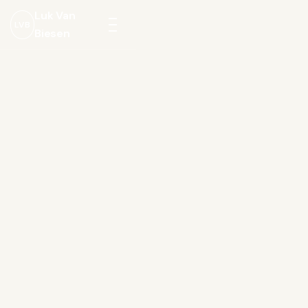
Luk Van
LVB
Biesen
Menu
openen