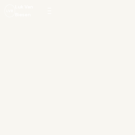
Luk Van
LVB
Biesen
Menu
openen