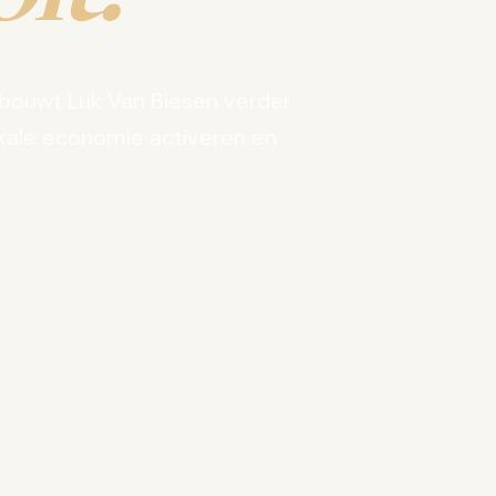
bouwt Luk Van Biesen verder
kale economie activeren en