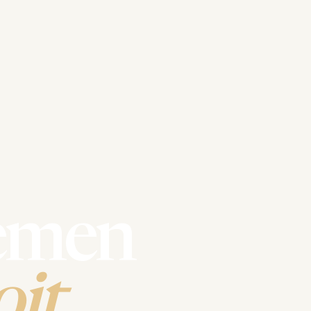
emen
it.