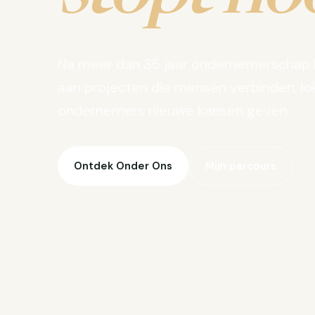
Na meer dan 35 jaar ondernemerschap 
aan projecten die mensen verbinden, lo
ondernemers nieuwe kansen geven.
Ontdek Onder Ons
Mijn parcours