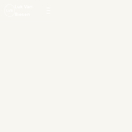
Luk Van
LVB
Biesen
Menu
openen