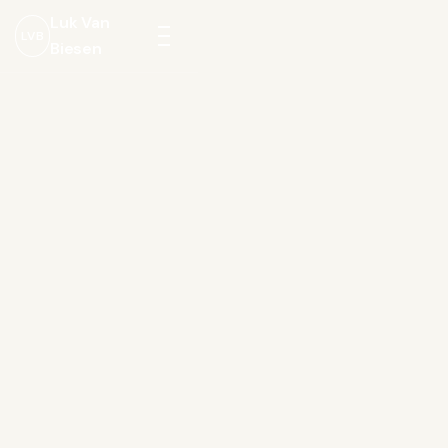
Luk Van
LVB
Biesen
Menu
openen