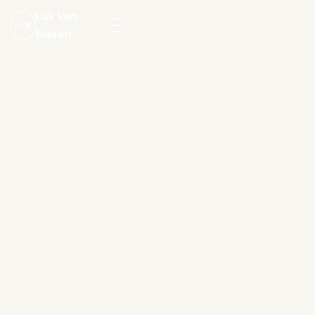
Luk Van
LVB
Biesen
Menu
openen