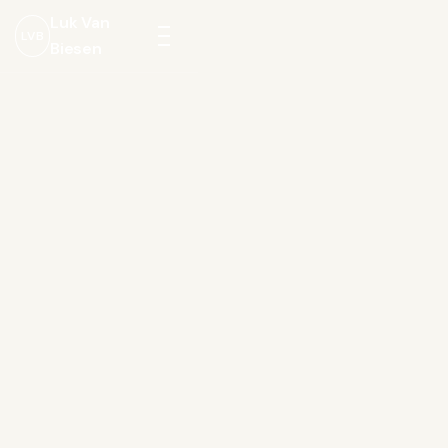
Luk Van
LVB
Biesen
Menu
openen