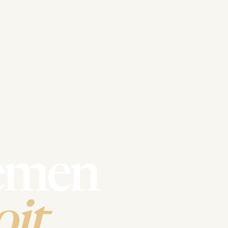
emen
it.