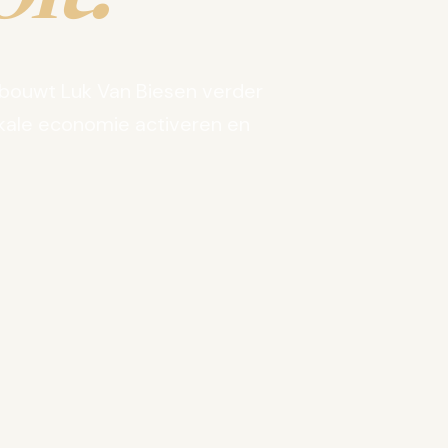
bouwt Luk Van Biesen verder
kale economie activeren en