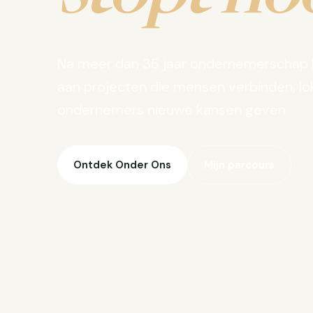
Na meer dan 35 jaar ondernemerschap 
aan projecten die mensen verbinden, lo
ondernemers nieuwe kansen geven.
Ontdek Onder Ons
Mijn parcours