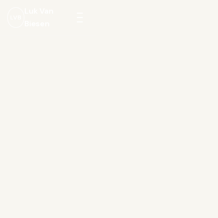
Luk Van
LVB
Biesen
Menu
openen