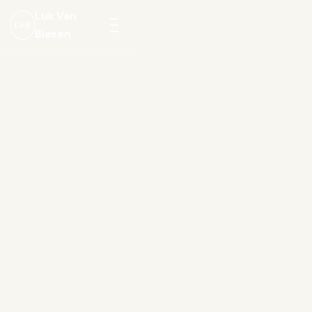
Luk Van
LVB
Biesen
Menu
openen