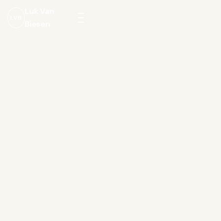
Luk Van
LVB
Biesen
Menu
openen