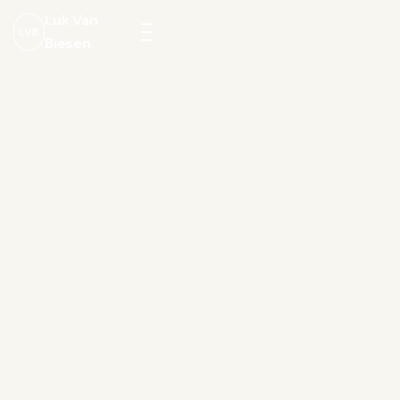
Luk Van
LVB
Biesen
Menu
openen