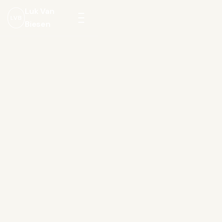
Luk Van
LVB
Biesen
Menu
openen