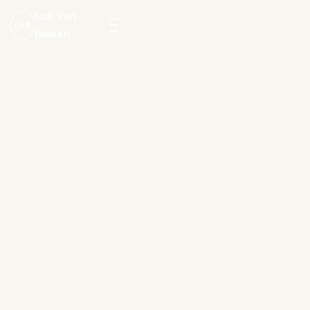
Luk Van
LVB
Biesen
Menu
openen