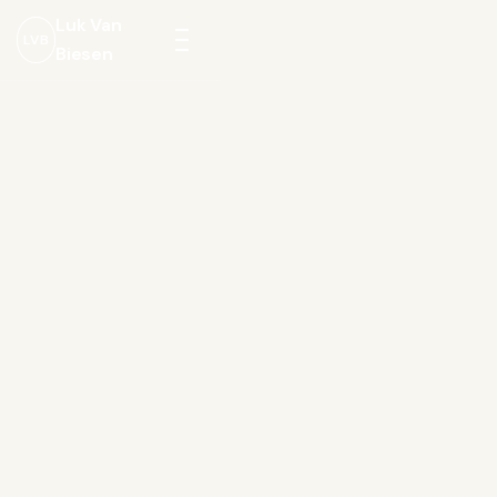
Luk Van
LVB
Biesen
Menu
openen