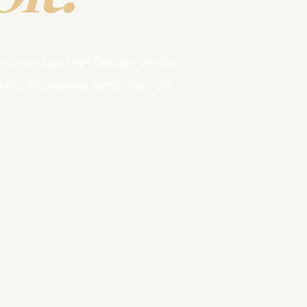
bouwt Luk Van Biesen verder
kale economie activeren en