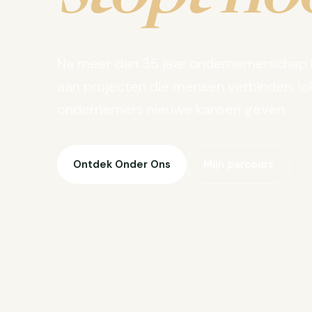
Na meer dan 35 jaar ondernemerschap 
aan projecten die mensen verbinden, lo
ondernemers nieuwe kansen geven.
Ontdek Onder Ons
Mijn parcours