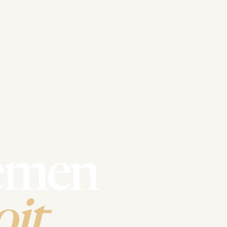
emen
it.