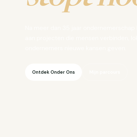
Na meer dan 35 jaar ondernemerschap 
aan projecten die mensen verbinden, lo
ondernemers nieuwe kansen geven.
Ontdek Onder Ons
Mijn parcours