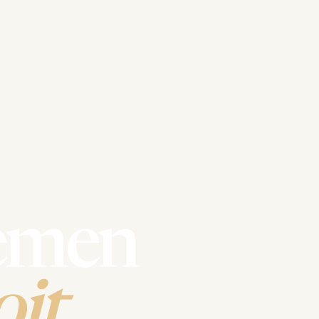
emen
it.