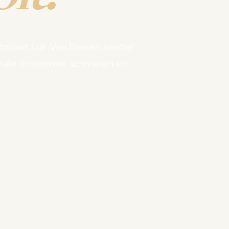
bouwt Luk Van Biesen verder
kale economie activeren en