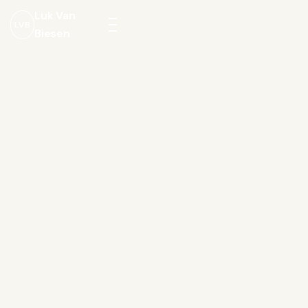
Luk Van
LVB
Biesen
Menu
openen