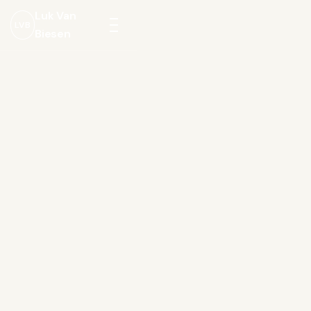
Luk Van
LVB
Biesen
Menu
openen