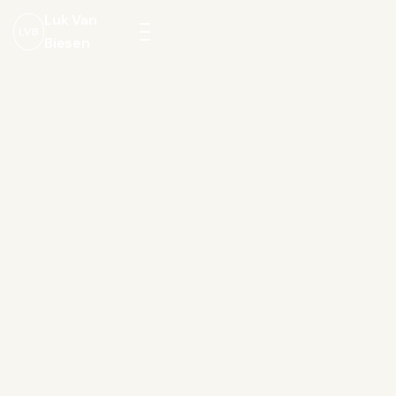
Luk Van
LVB
Biesen
Menu
openen