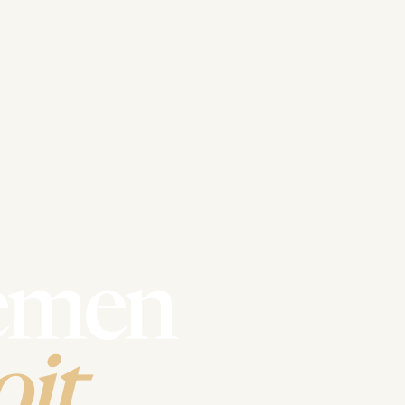
emen
it.