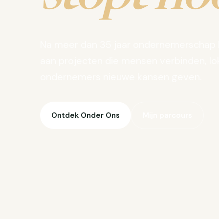
Na meer dan 35 jaar ondernemerschap 
aan projecten die mensen verbinden, lo
ondernemers nieuwe kansen geven.
Ontdek Onder Ons
Mijn parcours