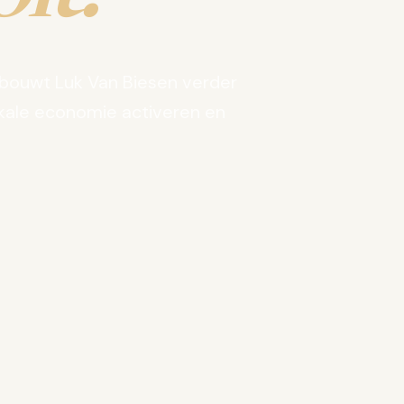
bouwt Luk Van Biesen verder
kale economie activeren en