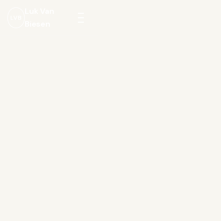
Luk Van
LVB
Biesen
Menu
openen