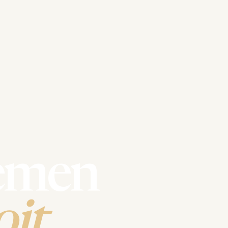
emen
it.