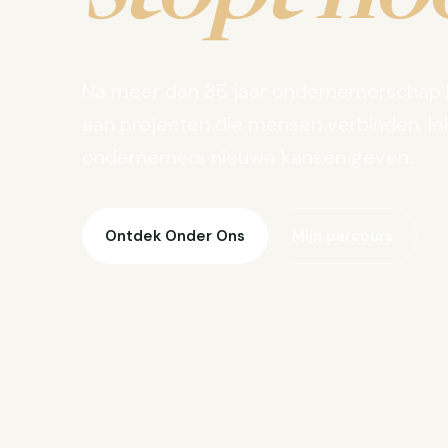
Na meer dan 35 jaar ondernemerschap 
aan projecten die mensen verbinden, lo
ondernemers nieuwe kansen geven.
Ontdek Onder Ons
Mijn parcours