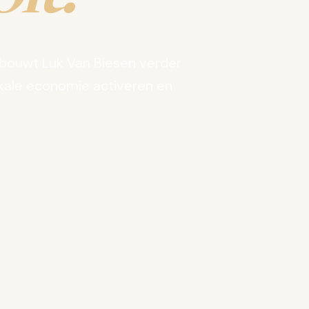
bouwt Luk Van Biesen verder
kale economie activeren en